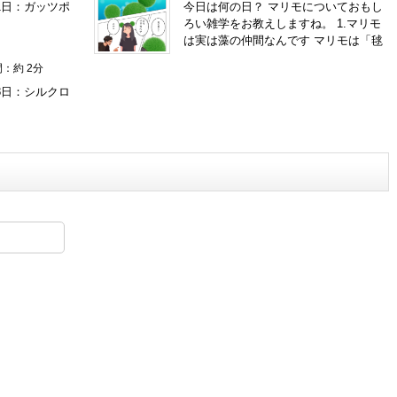
1日：ガッツポ
今日は何の日？ マリモについておもし
ろい雑学をお教えしますね。 1.マリモ
は実は藻の仲間なんです マリモは「毬
藻（まりも）」という名前から、植物
：約 2分
の一種と思われがちですが、実は緑藻
の一種なんです。糸状の藻が集まって
8日：シルクロ
丸い形になることで、あの可愛らしい
姿ができあがります。 2.天然のマリモ
はとても貴重です 日本では北海道の阿
寒湖がマリモの生息地として有名です
が、天然のマリモは環境の変化に敏感
で、現在は保護されています。そのた
め、阿寒湖のマリモは特別天然記念物
に指定されているんですよ。 3.マリモ
は自分で丸くなるんです マリモが丸い
形をしているのは、湖の水流や光の影
響で自然に転がりながら成長するから
なんです。この動きが、ふわふわした
球体を作り出す秘密なんですね。 4.ペ
ットとして人気なんです マリモは手入
れが簡単で、水槽に入れておくだけで
育つことから、ペットとして愛されて
います。特に日本では「マリモちゃ
ん」として可愛がられていて、お土産