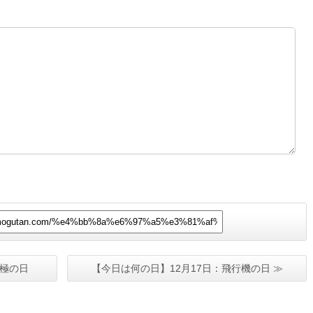
としても人気なんですよ。 3-29.png
マリモって不思議で魅力的な存在です
よね。 このマンガはAIで描いていま
す。 AIでマンガを描いて見たいと思う
方はこちらをクリック
https://coc
onala.com/services/3352538
南極の日
【今日は何の日】12月17日：飛行機の日 ≫