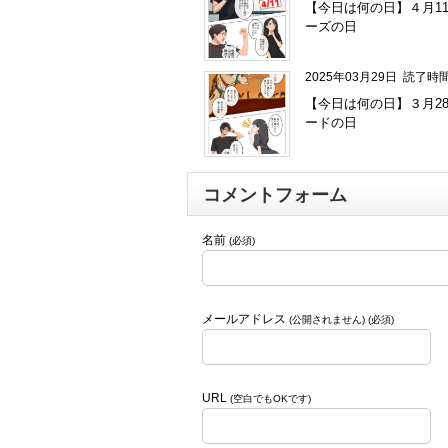
【今日は何の日】４月1
ーズの日
2025年03月29日
読了時間
【今日は何の日】３月2
ードの日
コメントフォーム
名前
(必須)
メールアドレス
(公開されません) (必須)
URL
(空白でもOKです)