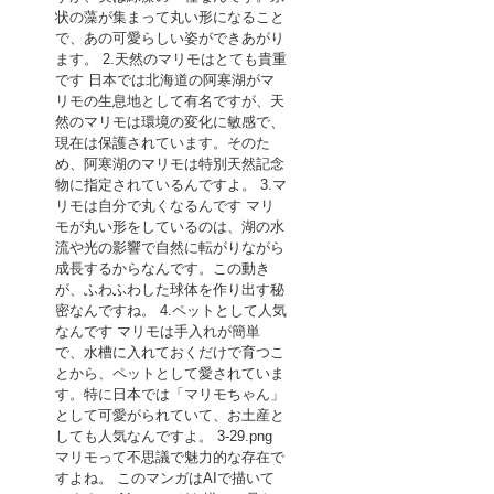
状の藻が集まって丸い形になること
で、あの可愛らしい姿ができあがり
ます。 2.天然のマリモはとても貴重
です 日本では北海道の阿寒湖がマ
リモの生息地として有名ですが、天
然のマリモは環境の変化に敏感で、
現在は保護されています。そのた
め、阿寒湖のマリモは特別天然記念
物に指定されているんですよ。 3.マ
リモは自分で丸くなるんです マリ
モが丸い形をしているのは、湖の水
流や光の影響で自然に転がりながら
成長するからなんです。この動き
が、ふわふわした球体を作り出す秘
密なんですね。 4.ペットとして人気
なんです マリモは手入れが簡単
で、水槽に入れておくだけで育つこ
とから、ペットとして愛されていま
す。特に日本では「マリモちゃん」
として可愛がられていて、お土産と
しても人気なんですよ。 3-29.png
マリモって不思議で魅力的な存在で
すよね。 このマンガはAIで描いて