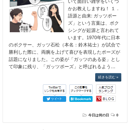
いて面白い雑学をいくつ
かお教えしますね！ １．
語源と由来: ガッツポー
ズ」という言葉は、ボク
シングが起源と言われて
います。1970年代に日本
のボクサー、ガッツ石松（本名：鈴木祐士）が試合で
勝利した際に、両腕を上げて喜びを表現したポーズが
話題になりました。この姿が「ガッツのある姿」とし
て印象に残り、「ガッツポーズ」と呼ばれるよう…
続きを読む »
今日は何の日
0