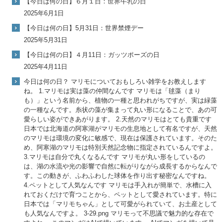
【今日は何の日】６月１日：世界牛乳の日
2025年6月1日
【今日は何の日】5月31日：世界禁煙デー
2025年5月31日
【今日は何の日】４月11日：ガッツポーズの日
2025年4月11日
今日は何の日？ マリモについておもしろい雑学をお教えします
ね。 1.マリモは実は藻の仲間なんです マリモは「毬藻（まり
も）」という名前から、植物の一種と思われがちですが、実は緑藻
の一種なんです。糸状の藻が集まって丸い形になることで、あの可
愛らしい姿ができあがります。 2.天然のマリモはとても貴重です
日本では北海道の阿寒湖がマリモの生息地として有名ですが、天然
のマリモは環境の変化に敏感で、現在は保護されています。そのた
め、阿寒湖のマリモは特別天然記念物に指定されているんですよ。
3.マリモは自分で丸くなるんです マリモが丸い形をしているの
は、湖の水流や光の影響で自然に転がりながら成長するからなんで
す。この動きが、ふわふわした球体を作り出す秘密なんですね。
4.ペットとして人気なんです マリモは手入れが簡単で、水槽に入
れておくだけで育つことから、ペットとして愛されています。特に
日本では「マリモちゃん」として可愛がられていて、お土産として
も人気なんですよ。 3-29.png マリモって不思議で魅力的な存在で