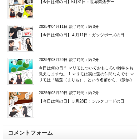
【今日は何の日】5月31日：世界禁煙デー
2025年04月11日
読了時間：約 3分
【今日は何の日】４月11日：ガッツポーズの日
2025年03月29日
読了時間：約 2分
今日は何の日？ マリモについておもしろい雑学をお
教えしますね。 1.マリモは実は藻の仲間なんです マ
リモは「毬藻（まりも）」という名前から、植物の
一種と思われがちですが、実は緑藻の一種なんで
す。糸状の藻が集まって丸い形になることで、あの
2025年03月29日
読了時間：約 2分
可愛らしい姿ができあがります。 2.天然のマリモは
【今日は何の日】３月28日：シルクロードの日
とても貴重です 日本では北海道の阿寒湖がマリモの
生息地として有名ですが、天然のマリモは環境の変
化に敏感で、現在は保護されています。そのため、
阿寒湖のマリモは特別天然記念物に指定されている
んですよ。 3.マリモは自分で丸くなるんです マリモ
コメントフォーム
が丸い形をしているのは、湖の水流や光の影響で自
然に転がりながら成長するからなんです。この動き