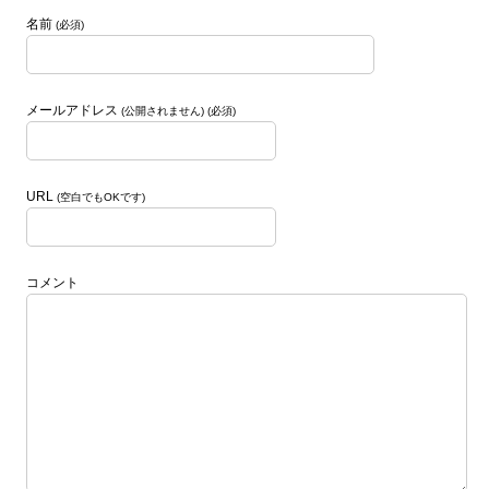
が、ふわふわした球体を作り出す秘密なんですね。
名前
(必須)
4.ペットとして人気なんです マリモは手入れが簡単
で、水槽に入れておくだけで育つことから、ペット
として愛されています。特に日本では「マリモちゃ
ん」として可愛がられていて、お土産としても人気
メールアドレス
(公開されません) (必須)
なんですよ。 3-29.png マリモって不思議で魅力的な
存在ですよね。 このマンガはAIで描いています。 AI
でマンガを描いて見たいと思う方はこちらをクリッ
ク
https://coconala.com/services/3352538
URL
(空白でもOKです)
コメント