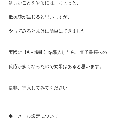
新しいことをやるには、ちょっと、
抵抗感が生じると思いますが、
やってみると意外に簡単にできました。
実際に【A＋機能】を導入したら、電子書籍への
反応が多くなったので効果はあると思います。
是非、導入してみてください。
━━━━━━━━━━━━━━━━━━━━
◆ メール設定について
━━━━━━━━━━━━━━━━━━━━