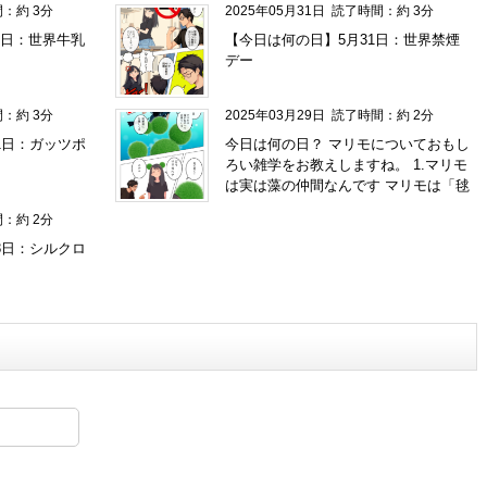
：約 3分
2025年05月31日
読了時間：約 3分
日：世界牛乳
【今日は何の日】5月31日：世界禁煙
デー
：約 3分
2025年03月29日
読了時間：約 2分
1日：ガッツポ
今日は何の日？ マリモについておもし
ろい雑学をお教えしますね。 1.マリモ
は実は藻の仲間なんです マリモは「毬
藻（まりも）」という名前から、植物
：約 2分
の一種と思われがちですが、実は緑藻
の一種なんです。糸状の藻が集まって
8日：シルクロ
丸い形になることで、あの可愛らしい
姿ができあがります。 2.天然のマリモ
はとても貴重です 日本では北海道の阿
寒湖がマリモの生息地として有名です
が、天然のマリモは環境の変化に敏感
で、現在は保護されています。そのた
め、阿寒湖のマリモは特別天然記念物
に指定されているんですよ。 3.マリモ
は自分で丸くなるんです マリモが丸い
形をしているのは、湖の水流や光の影
響で自然に転がりながら成長するから