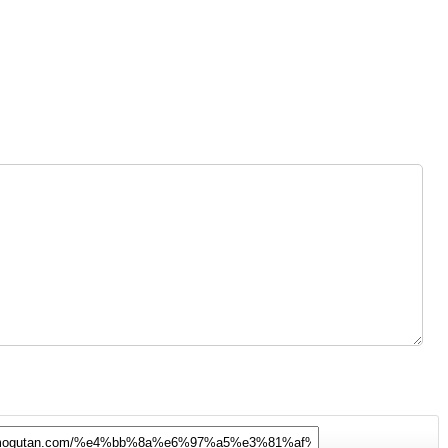
なんです。この動きが、ふわふわした
球体を作り出す秘密なんですね。 4.ペ
ットとして人気なんです マリモは手入
れが簡単で、水槽に入れておくだけで
育つことから、ペットとして愛されて
います。特に日本では「マリモちゃ
ん」として可愛がられていて、お土産
としても人気なんですよ。 3-29.png
マリモって不思議で魅力的な存在です
よね。 このマンガはAIで描いていま
す。 AIでマンガを描いて見たいと思う
方はこちらをクリック
https://coc
onala.com/services/3352538