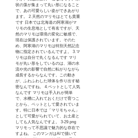
状の藻が集まって丸い形になること
で、あの可愛らしい姿ができあがり
ます。 2.天然のマリモはとても貴重
です 日本では北海道の阿寒湖がマ
リモの生息地として有名ですが、天
然のマリモは環境の変化に敏感で、
現在は保護されています。そのた
め、阿寒湖のマリモは特別天然記念
物に指定されているんですよ。 3.マ
リモは自分で丸くなるんです マリ
モが丸い形をしているのは、湖の水
流や光の影響で自然に転がりながら
成長するからなんです。この動き
が、ふわふわした球体を作り出す秘
密なんですね。 4.ペットとして人気
なんです マリモは手入れが簡単
で、水槽に入れておくだけで育つこ
とから、ペットとして愛されていま
す。特に日本では「マリモちゃん」
として可愛がられていて、お土産と
しても人気なんですよ。 3-29.png
マリモって不思議で魅力的な存在で
すよね。 このマンガはAIで描いて